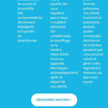
les accès et
positifs. Ne
l’arrivée
le contrôle
vous
autonome,
des
inquiétez
vos clients
consommations
pas si ceux-
ouvriront en
deviennent
ci oublient
autonomie
intelligents
d’éteindre
portails,
et à portée
l’air
portes
de
conditionnée,
d’immeuble,
smartphone.
le chauffage
d’entrée et
ou la
de chambre
lumière.
pendant que
Vikey éteint
vous pourrez
tous vos
suivre et
appareils
gérer votre
électriques
logement à
automatiquement
distance, où
après le
que vous
départ de
soyez.
vos clients.
DÉCOUVREZ NOS PRIX