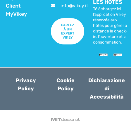
LES HÔTES
Client
info@vikey.it
Téléchargez ici
MyVikey
l’application Vikey
réservée aux
PARLEZ
hôtes pour gérer à
À UN
distance le check-
EXPERT
in, l’ouverture et la
VIKEY
consommation.
Privacy
Cookie
Dichiarazione
Policy
Policy
di
Accessibilità