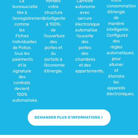
votre
La
Rendez
L’arrivée
consommation
bureaucratie
votre
autonome
d’énergie
liée à
structure
avec
de
l’enregistrement,
intelligente
serrure
manière
comme
à 100%,
électronique
intelligente.
les
de
automatise
Configurez
Fiches
l’ouverture
l’ouverte
des
Individuelles
des
des
règles
de Police,
portes et
portes
automatiques
tous les
du
des
pour
paiements
portails à
chambres
allumer
et la
l’économie
et des
et
signature
d’énergie.
appartements.
éteindre
des
les
contrats
appareils
devient
électroniques.
100%
automatisée.
DEMANDER PLUS D’INFORMATIONS