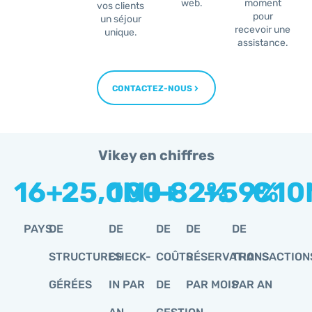
web.
moment
vos clients
pour
un séjour
recevoir une
unique.
assistance.
CONTACTEZ-NOUS
Vikey en chiffres
16
+
25,000
1
M+
-
+
82
+
%
59
€
%
10
PAYS
DE
DE
DE
DE
DE
STRUCTURES
CHECK-
COÛTS
RÉSERVATIONS
TRANSACTION
GÉRÉES
IN PAR
DE
PAR MOIS
PAR AN