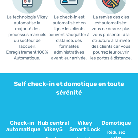
La technologie Vikey
Le check-in est
La remise des clés
automatise la
automatisé et en
est automatisée:
majorité des
ligne: les clients
vous ne devrez plus
processus manuels
peuvent s’acquitter à
vous présenter à la
du secteur de
distance, des
structure à l’arrivée
l’accueil.
formalités
des clients car vous
Enregistrement 100%
administratives
pourrez leur ouvrir
Automatique.
avant leur arrivée.
les portes à distance.
Self check-in et domotique en toute
sérénité
Check-in
Hub central
Vikey
Domotique
automatique
Vikey5
Smart Lock
Réduisez