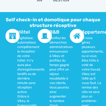
AN
GESTION
Self check-in et domotique pour chaque
structure réceptive
Hôtel
B&B
Appartem
Digitalisez,
Confiez les
Si vous
automatisez
démarches
gérez
complètement
administratives
plusieurs
la réception
ennuyeuses
appartements,
de votre
à Vikey et
ou si vous
hôtel. Il n’y
profitez du
êtes hôte à
aura plus
temps gagné
coté de
d’enregistrements
pour offrir un
votre travail,
tardifs ou de
séjour
Vikey est
dernière
inoubliable à
l’allié qu’il
minute sans
vos clients.
vous faut. La
réception
Vous pourrez
remise des
active.
ainsi
clés ne sera
Grâce à
augmenter
plus un
Vikey, la
le nombre
problème :
bureaucratie,
d’avis
avec