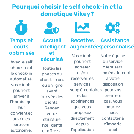
Pourquoi choisir le self check-in et la
domotique Vikey?
Temps et
Accueil
Recettes
Assistance
coûts
intelligent
augmentées
personnalis
optimisés
et
Vos clients
Notre équipe
sécurisé
pourront
du service
Avec le self
acheter
client sera
check-in et
Toutes les
et/ou
immédiatement
le check-in
phases du
réserver les
à votre
automatisé,
check-in ont
services
disposition
vos clients
lieu en ligne,
supplémentaires
pour vos
pourront
avant
et les
premiers
arriver à
l’arrivée des
expériences
pas. Vous
l’horaire qui
clients.
que vous
pourrez
leur
Rendez
proposez
nous
convient et
votre
directement
contacter à
ouvrir les
structure
depuis
n’importe
portes en
intelligente
l’application
quel
autonomie.
et offrez à