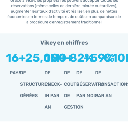
Grâce à Vikey, les propriétaires peuvent accepter toutes les
réservations (même celles de dernière minute ou tardives),
augmenter leur taux d’activité et réaliser, en plus, de nettes
économies en termes de temps et de coûts en comparaison de
la procédure d’enregistrement traditionnel.
Vikey en chiffres
16
+
25,000
1
M+
-
+
82
+
%
59
€
%
10
PAYS
DE
DE
DE
DE
DE
STRUCTURES
CHECK-
COÛTS
RÉSERVATIONS
TRANSACTION
GÉRÉES
IN PAR
DE
PAR MOIS
PAR AN
AN
GESTION