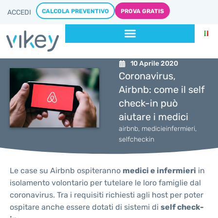
CALCOLA PREVENTIVO
PROVA GRATIS
ACCEDI
10 Aprile 2020
Coronavirus,
Airbnb: come il self
check-in può
aiutare i medici
airbnb
,
medicieinfermieri
,
selfcheckin
Le case su Airbnb ospiteranno
medici e infermieri
in
isolamento volontario per tutelare le loro famiglie dal
coronavirus. Tra i requisiti richiesti agli host per poter
ospitare anche essere dotati di sistemi di
self check-