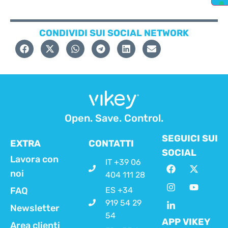
CONDIVIDI SUI SOCIAL NETWORK
Open. Save. Control.
SEGUICI SUI
EXTRA
CONTATTI
SOCIAL
Lavora con
IT +39 06
noi
404 111 28
FAQ
ES +34
919 54 29
Newsletter
54
APP VIKEY
Area clienti