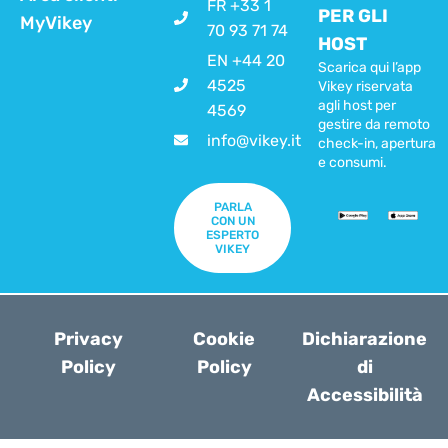
FR +33 1
PER GLI
MyVikey
70 93 71 74
HOST
EN +44 20
Scarica qui l’app
4525
Vikey riservata
agli host per
4569
gestire da remoto
info@vikey.it
check-in, apertura
e consumi.
PARLA
CON UN
ESPERTO
VIKEY
Privacy
Cookie
Dichiarazione
Policy
Policy
di
Accessibilità