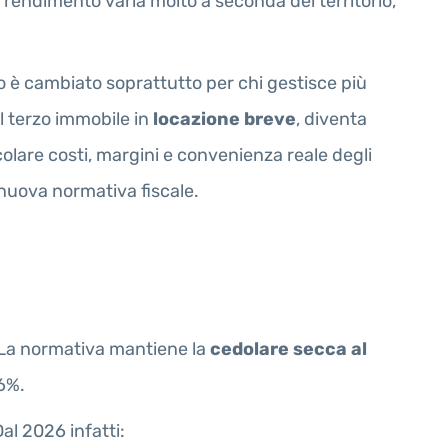
l rendimento varia molto a seconda del territorio,
vo è cambiato soprattutto per chi gestisce più
al terzo immobile in
locazione breve
, diventa
colare costi, margini e convenienza reale degli
 nuova normativa fiscale.
 La normativa mantiene la
cedolare secca al
26%.
Dal 2026 infatti: