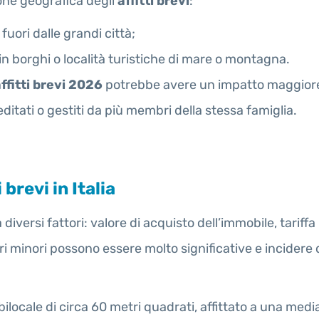
ione geografica degli
affitti brevi
:
fuori dalle grandi città;
a in borghi o località turistiche di mare o montagna.
ffitti brevi 2026
potrebbe avere un impatto maggiore p
editati o gestiti da più membri della stessa famiglia.
brevi in Italia
diversi fattori: valore di acquisto dell’immobile, tariff
ntri minori possono essere molto significative e incider
ocale di circa 60 metri quadrati, affittato a una medi