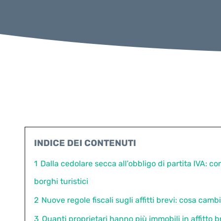
INDICE DEI CONTENUTI
1
Dalla cedolare secca all’obbligo di partita IVA: com
borghi turistici
2
Nuove regole fiscali sugli affitti brevi: cosa camb
3
Quanti proprietari hanno più immobili in affitto 