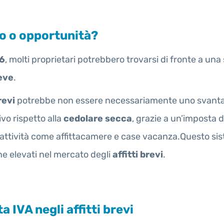
sto o opportunità?
26
, molti proprietari potrebbero trovarsi di fronte a una 
eve
.
revi
potrebbe non essere necessariamente uno svantagg
vo rispetto alla
cedolare secca
, grazie a un’imposta d
r attività come affittacamere e case vacanza.Questo si
ne elevati nel mercato degli
affitti brevi
.
a IVA negli affitti brevi