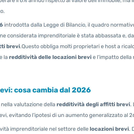
rare il 6% annuo rispetto al valore dell’immobile, ma i
to.
26
introdotta dalla Legge di Bilancio, il quadro normati
viene considerata imprenditoriale è stata abbassata e, d
tti brevi
.Questo obbliga molti proprietari e host a rical
e la
redditività delle locazioni brevi
e l’impatto della
brevi: cosa cambia dal 2026
i nella valutazione della
redditività degli affitti brevi
.
brevi, evitando l’ipotesi di un aumento generalizzato al 
ività imprenditoriale nel settore delle
locazioni brevi
. 