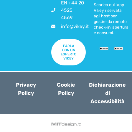
EN +44 20
Scarica qui l’app
4525
Vikey riservata
agli host per
4569
gestire da remoto
info@vikey.it
check-in, apertura
e consumi.
PARLA
CON UN
ESPERTO
VIKEY
Privacy
Cookie
Dichiarazione
Policy
Policy
di
Accessibilità