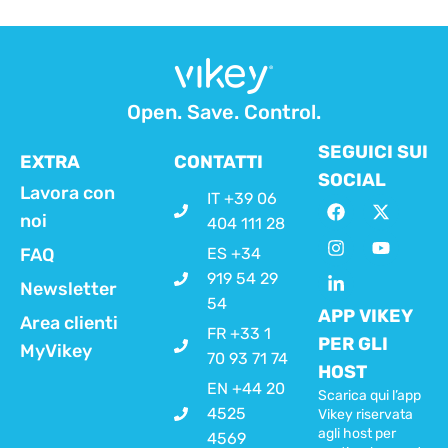
Open. Save. Control.
SEGUICI SUI
EXTRA
CONTATTI
SOCIAL
Lavora con
IT +39 06
noi
404 111 28
FAQ
ES +34
919 54 29
Newsletter
54
APP VIKEY
Area clienti
FR +33 1
PER GLI
MyVikey
70 93 71 74
HOST
EN +44 20
Scarica qui l’app
4525
Vikey riservata
agli host per
4569