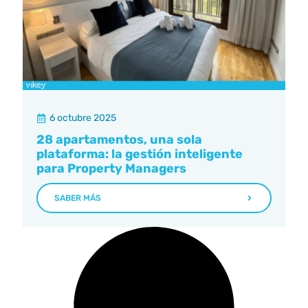
6 octubre 2025
28 apartamentos, una sola
plataforma: la gestión inteligente
para Property Managers
SABER MÁS