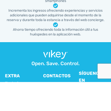
smartphones
Incrementa los ingresos ofreciendo experiencias y servicios
adicionales que pueden adquirirse desde el momento de la
reserva y durante toda la estancia a través del web concierge.
Ahorra tiempo ofreciendo toda la información útil a tus
huéspedes en la aplicación web.
Open. Save. Control.
SÍGUENOS
EXTRA
CONTACTOS
EN
Trabaja con
IT +39 06
NUESTRAS
nosotros
404 111 28
REDES
Preguntas
ES +34
SOCIALES
919 54 29
frecuentes
54