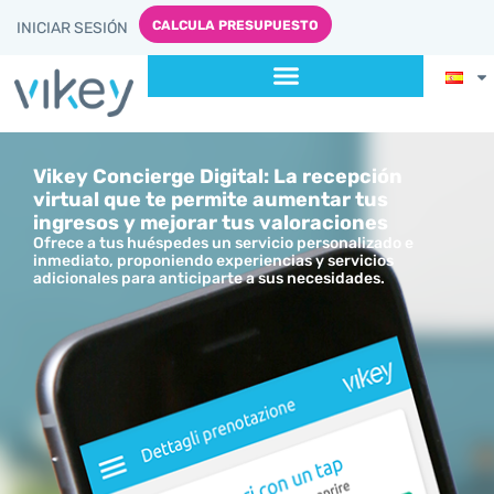
contenido
CALCULA PRESUPUESTO
INICIAR SESIÓN
Vikey Concierge Digital: La recepción
virtual que te permite aumentar tus
ingresos y mejorar tus valoraciones
Ofrece a tus huéspedes un servicio personalizado e
inmediato, proponiendo experiencias y servicios
adicionales para anticiparte a sus necesidades.