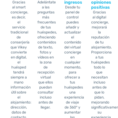
ingresos
opiniones
Gracias
Adelántate
positivas
al smart
a las
Desde tu
concierge,
preguntas
panel de
Gracias
es decir,
más
control
al digital
el
frecuentes
puedes
concierge,
servicio
de tus
añadir y
mejorará
tradicional
huéspedes,
actualizar
la
de
ofreciendo
el
reputación
conserjería
contenidos
contenido
de tu
que Vikey
de texto,
del virtual
alojamiento.
convierte
fotos y
concierge
Proporciona
en digital,
vídeos en
en
a tus
el
la zona
cualquier
huéspedes
huésped
de
momento,
todo lo
tendrá
recepción
para
que
siempre a
virtual
ofrecer a
necesitan
mano
que ellos
tus
incluso
información
puedan
huéspedes
antes de
útil sobre
consultar
una
que lo
el
incluso
experiencia
pidan,
alojamiento:
antes de
de viaje
mejorando
dirección,
llegar.
de 360º y
significativame
datos de
aumentar
su
contacto,
las
experiencia