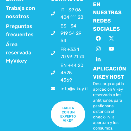
EN
Trabaja con
IT +39 06
NUESTRAS
nosotros
404 111 28
REDES
Preguntas
ES +34
SOCIALES
919 54 29
frecuentes
54
Área
FR +33 1
reservada
70 93 71 74
MyVikey
EN +44 20
APLICACIÓN
4525
VIKEY HOST
4569
Descarga aquí la
info@vikey.it
aplicación Vikey
reservada a los
anfitriones para
gestionar a
HABLA
distancia el
CON UN
EXPERTO
check-in, la
VIKEY
apertura y los
consumos.