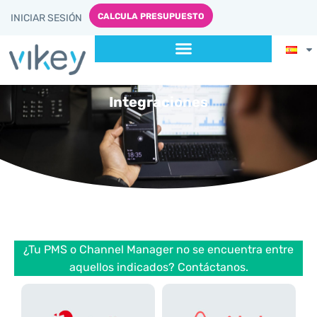
CALCULA PRESUPUESTO
INICIAR SESIÓN
Integraciones
¿Tu PMS o Channel Manager no se encuentra entre
aquellos indicados? Contáctanos.