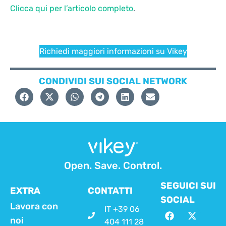
Clicca qui per l’articolo completo
.
Richiedi maggiori informazioni su Vikey
CONDIVIDI SUI SOCIAL NETWORK
Open. Save. Control.
SEGUICI SUI
EXTRA
CONTATTI
SOCIAL
Lavora con
IT +39 06
noi
404 111 28