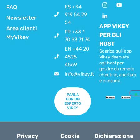
FAQ
ES +34
919 54 29
Newsletter
54
APP VIKEY
Area clienti
FR +33 1
PER GLI
MyVikey
70 93 71 74
HOST
EN +44 20
Scarica qui l’app
4525
Vikey riservata
agli host per
4569
gestire da remoto
info@vikey.it
check-in, apertura
e consumi.
PARLA
CON UN
ESPERTO
VIKEY
Privacy
Cookie
Dichiarazione