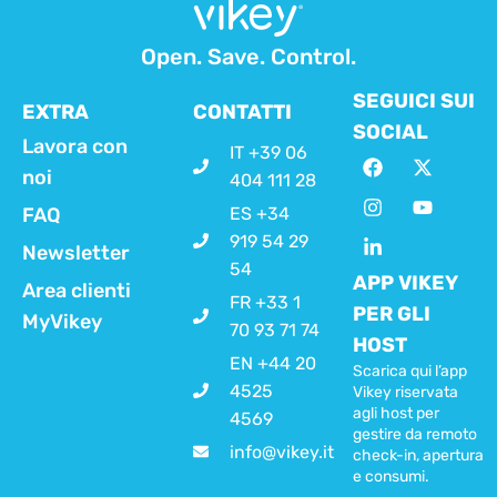
Open. Save. Control.
SEGUICI SUI
EXTRA
CONTATTI
SOCIAL
Lavora con
IT +39 06
noi
404 111 28
FAQ
ES +34
919 54 29
Newsletter
54
APP VIKEY
Area clienti
FR +33 1
PER GLI
MyVikey
70 93 71 74
HOST
EN +44 20
Scarica qui l’app
4525
Vikey riservata
agli host per
4569
gestire da remoto
info@vikey.it
check-in, apertura
e consumi.