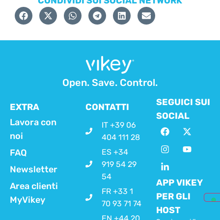
CONDIVIDI SUI SOCIAL NETWORK
Open. Save. Control.
SEGUICI SUI
EXTRA
CONTATTI
SOCIAL
Lavora con
IT +39 06
noi
404 111 28
FAQ
ES +34
919 54 29
Newsletter
54
APP VIKEY
Area clienti
FR +33 1
PER GLI
MyVikey
70 93 71 74
HOST
EN +44 20