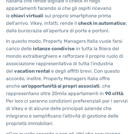
italiana che rende digitale il check in negli
appartamenti facendo sì che gli ospiti ricevano
le
chiavi virtuali
sul proprio smartphone prima
dell’arrivo. Vikey, infatti, rende il
check in automatico
:
dalla burocrazia all’apertura di porte e portoni.
In questo modo, Property Managers Italia vuole farsi
carico delle
istanze condivise
in tutta la filiera del
mondo extralberghiero e rafforzare il proprio ruolo di
associazione rappresentativa di tutta l’industria
del
vacation rental
e degli affitti brevi. Con questo
accordo, inoltre, Property Managers Italia offre
anche
un’opportunità ai propri associati
, che
rappresentano oltre 20mila appartamenti in
90 città
.
Per loro ci saranno condizioni preferenziali per i servizi
di Vikey e di alcune delle principali aziende che
integrano e semplificano l’attività di gestione delle
proprietà immobiliari.
«Con questo accordo e con gli altri che seguiranno