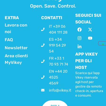
Open. Save. Control.
SEGUICI SUI
EXTRA
CONTATTI
SOCIAL
Lavora con
IT +39 06
noi
404 111 28
FAQ
ES +34
919 54 29
Newsletter
54
APP VIKEY
Area clienti
FR +33 1
PER GLI
MyVikey
70 93 71 74
HOST
EN +44 20
Scarica qui l’app
4525
Vikey riservata
agli host per
4569
gestire da remoto
info@vikey.it
check-in, apertura
e consumi.
PARLA