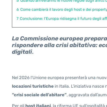
5
Quando arriveranno le nuove regole sugli affitti 
6
Come cambierà il lavoro degli host e dei propert
7
Conclusione: l’Europa ridisegna il futuro degli affi
La Commissione europea prepara p
rispondere alla crisi abitativa: 
digitali
.
Nel 2026 l’Unione europea presenterà una nuo
locazioni turistiche
in Italia. L’iniziativa nas
“crisi sociale dell’abitare”
, aggravata dall’aume
Per gli
host italiani
, la riforma UE sull’ospital