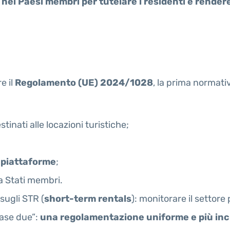
vi nei Paesi membri per tutelare i residenti e rende
e il
Regolamento (UE) 2024/1028
, la prima normativ
stinati alle locazioni turistiche;
e piattaforme
;
ra Stati membri.
 sugli STR (
short-term rentals
): monitorare il settore
“fase due”:
una regolamentazione uniforme e più inc