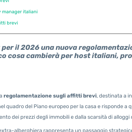
brevi
y manager italiani
tti brevi
er il 2026 una nuova regolamentazione
ecco cosa cambierà per host italiani, 
va
regolamentazione sugli affitti brevi
, destinata a 
ce nel quadro del Piano europeo per la casa e risponde a
nto dei prezzi degli immobili e dalla scarsità di alloggi d
ità extra-alberghiera rappresenta un passaggio strategi