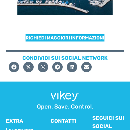
RICHIEDI MAGGIORI INFORMAZIONI
CONDIVIDI SUI SOCIAL NETWORK
Open. Save. Control.
SEGUICI SUI
EXTRA
CONTATTI
SOCIAL
Lavora con