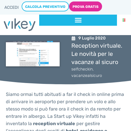
CALCOLA PREVENTIVO
PROVA GRATIS
ACCEDI
9 Luglio 2020
Reception virtuale.
Le novità per le
vacanze al sicuro
selfcheckin
,
vacanzealsicuro
Siamo ormai tutti abituati a far il check in online prima
di arrivare in aeroporto per prendere un volo e allo
stesso modo si può fare ora il check in da remoto per
entrare in albergo. La Start up Vikey infatti ha
inventato la
reception virtuale
per gestire
l’accoglienza degli ospiti di
hotel, residence e