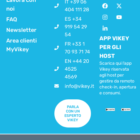
IT +39 06
noi
404 111 28
FAQ
ES +34
919 54 29
Newsletter
54
APP VIKEY
Area clienti
FR +33 1
PER GLI
MyVikey
70 93 71 74
HOST
EN +44 20
Scarica qui l’app
4525
Vikey riservata
agli host per
4569
gestire da remoto
info@vikey.it
check-in, apertura
e consumi.
PARLA
CON UN
ESPERTO
VIKEY