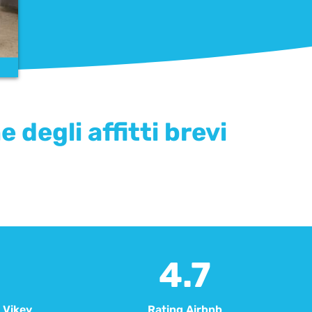
degli affitti brevi
4.7
Vikey​
Rating Airbnb