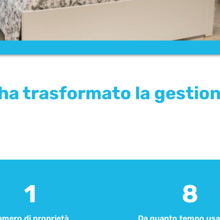
 trasformato la gestione 
1
8
mero di proprietà
Da quanto tempo usa 