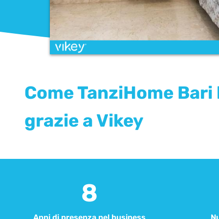
Come TanziHome Bari ha
grazie a Vikey
8
Anni di presenza nel business​
Nu