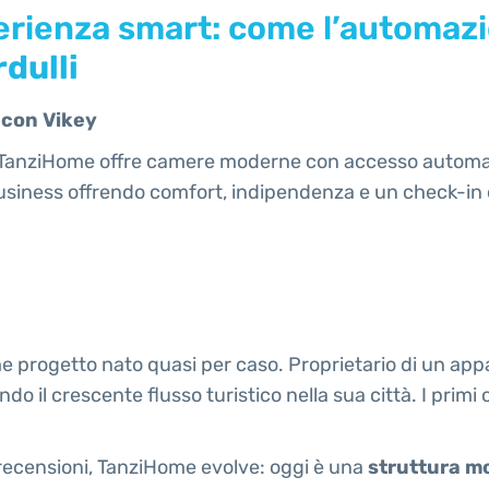
rienza smart: come l’automazi
dulli
9 con Vikey
ri, TanziHome offre camere moderne con accesso automa
 e business offrendo comfort, indipendenza e un check-i
 progetto nato quasi per caso. Proprietario di un app
ando il crescente flusso turistico nella sua città. I pr
e recensioni, TanziHome evolve: oggi è una
struttura m