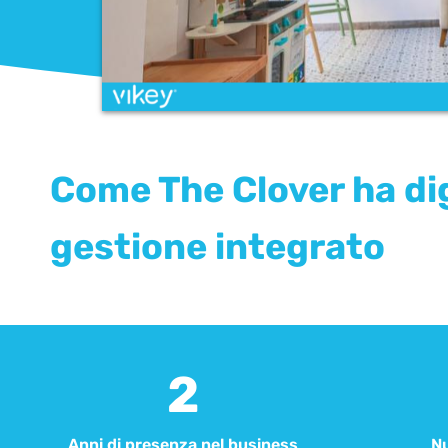
Come The Clover ha dig
gestione integrato
2
Anni di presenza nel business​
Nu