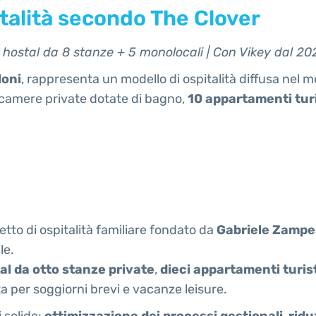
italità secondo The Clover
+ hostal da 8 stanze + 5 monolocali | Con Vikey dal 20
loni
, rappresenta un modello di ospitalità diffusa nel me
camere private dotate di bagno,
10 appartamenti turi
tto di ospitalità familiare fondato da
Gabriele Zampel
le.
al da otto stanze private
,
dieci appartamenti turist
per soggiorni brevi e vacanze leisure.
i solide:
ottimizzazione dei processi gestionali
,
ridu