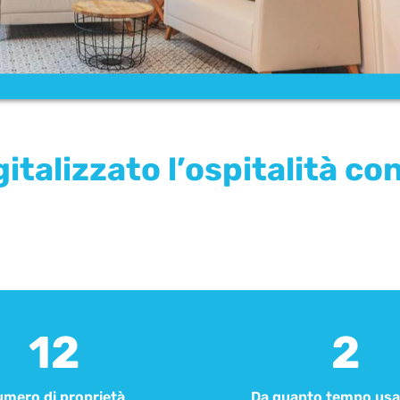
italizzato l’ospitalità co
12
2
mero di proprietà
Da quanto tempo usa 