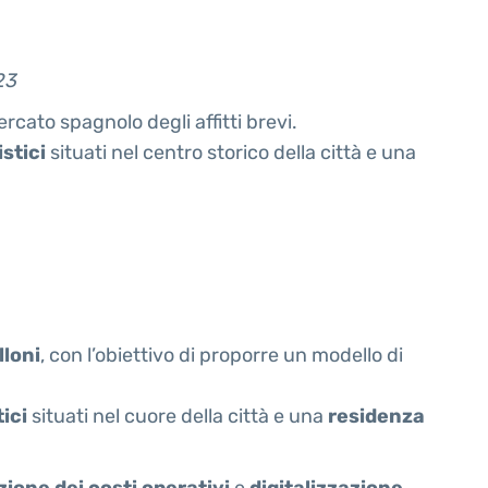
23
rcato spagnolo degli affitti brevi.
stici
situati nel centro storico della città e una
loni
, con l’obiettivo di proporre un modello di
ici
situati nel cuore della città e una
residenza
zione dei costi operativi
e
digitalizzazione