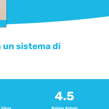
n un sistema di
4.5
Vikey​
Rating Airbnb