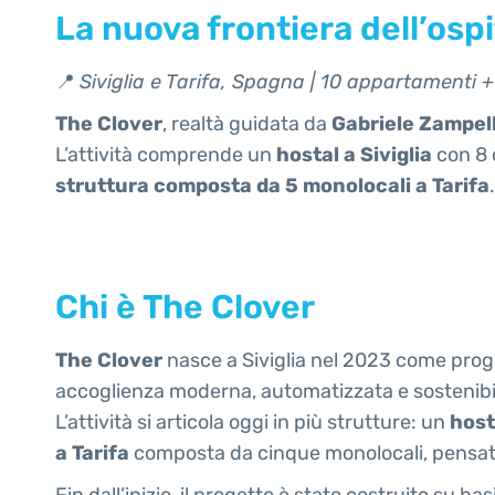
La nuova frontiera dell’osp
📍
Siviglia e Tarifa, Spagna | 10 appartamenti 
The Clover
, realtà guidata da
Gabriele Zampel
L’attività comprende un
hostal a Siviglia
con 8 
struttura composta da 5 monolocali a Tarifa
.
Chi è The Clover
The Clover
nasce a Siviglia nel 2023 come proge
accoglienza moderna, automatizzata e sostenibi
L’attività si articola oggi in più strutture: un
host
a Tarifa
composta da cinque monolocali, pensata 
Fin dall’inizio, il progetto è stato costruito su bas