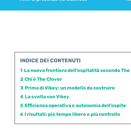
INDICE DEI CONTENUTI
1
La nuova frontiera dell’ospitalità secondo The
2
Chi è The Clover
3
Prima di Vikey: un modello da costruire
4
La svolta con Vikey
5
Efficienza operativa e autonomia dell’ospite
6
I risultati: più tempo libero e più controllo