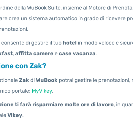
 cardine della WuBook Suite, insieme al Motore di Pren
are crea un sistema automatico in grado di ricevere pren
prenotazioni.
consente di gestire il tuo
hotel
in modo veloce e sicuro
kfast
,
affitta camere
e
case vacanza
.
zione con Zak?
stionale
Zak
di
WuBook
potrai gestire le prenotazioni, 
nico portale:
MyVikey
.
ione ti farà risparmiare molte ore di lavoro
, in qua
tale
Vikey
.