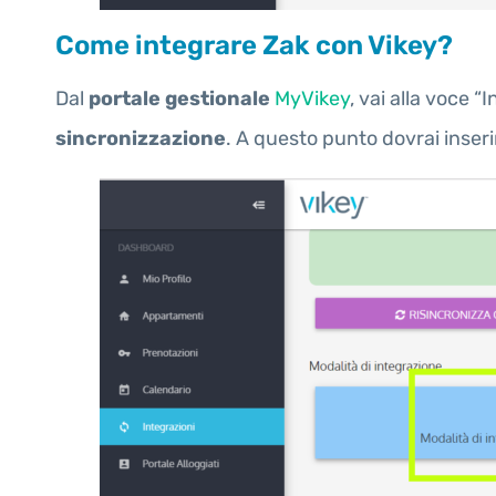
Come integrare Zak con Vikey?
Dal
portale gestionale
MyVikey
, vai alla voce “
sincronizzazione
. A questo punto dovrai inseri