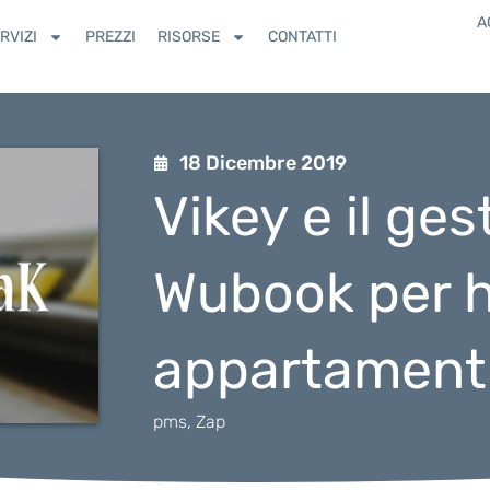
A
RVIZI
PREZZI
RISORSE
CONTATTI
18 Dicembre 2019
Vikey e il ges
Wubook per h
appartament
pms
,
Zap