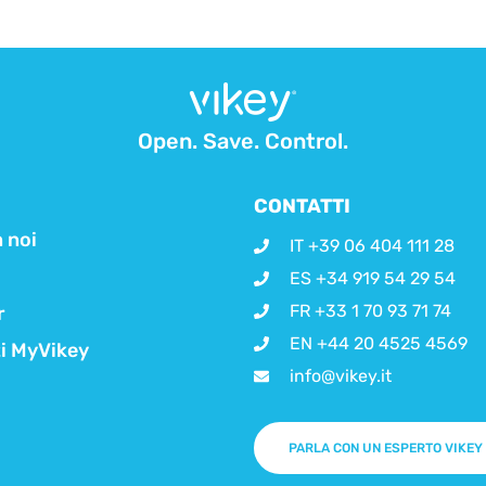
Open. Save. Control.
CONTATTI
 noi
IT +39 06 404 111 28
ES +34 919 54 29 54
FR +33 1 70 93 71 74
r
EN +44 20 4525 4569
ti MyVikey
info@vikey.it
PARLA CON UN ESPERTO VIKEY