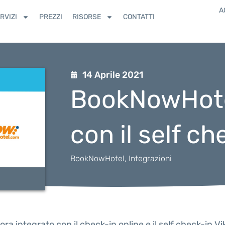
A
RVIZI
PREZZI
RISORSE
CONTATTI
14 Aprile 2021
BookNowHotel
con il self ch
BookNowHotel
,
Integrazioni
ra integrato con il check-in online e il self check-in Vi