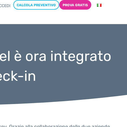
CALCOLA PREVENTIVO
PROVA GRATIS
CCEDI
 è ora integrato
eck-in
key. Grazie alla collaborazione delle due aziende,