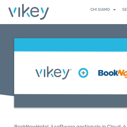
CHI SIAMO
SE
BookNowHotel, il software gestionale in Cloud, è o