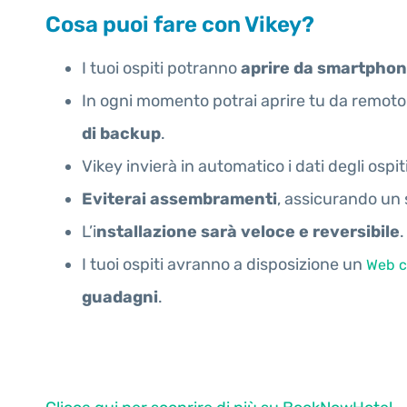
Cosa puoi fare con Vikey?
I tuoi ospiti potranno
aprire da smartpho
In ogni momento potrai aprire tu da remot
di backup
.
Vikey invierà in automatico i dati degli ospit
Eviterai assembramenti
, assicurando un 
L’i
nstallazione sarà veloce e reversibile
.
I tuoi ospiti avranno a disposizione un
Web c
guadagni
.