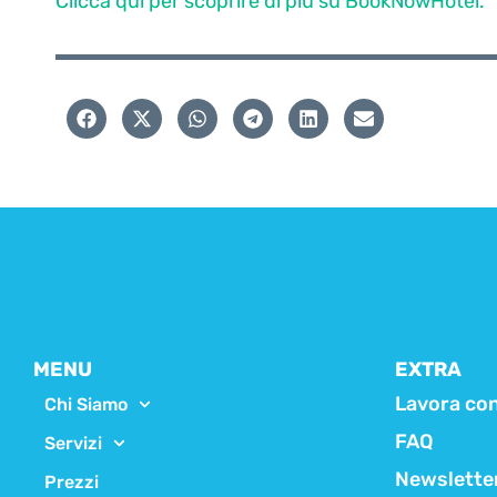
Clicca qui per scoprire di più su BookNowHotel.
MENU
EXTRA
Lavora con
Chi Siamo
FAQ
Servizi
Newslette
Prezzi