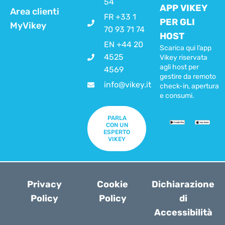
54
APP VIKEY
Area clienti
FR +33 1
PER GLI
MyVikey
70 93 71 74
HOST
EN +44 20
Scarica qui l’app
4525
Vikey riservata
agli host per
4569
gestire da remoto
info@vikey.it
check-in, apertura
e consumi.
PARLA
CON UN
ESPERTO
VIKEY
Privacy
Cookie
Dichiarazione
Policy
Policy
di
Accessibilità