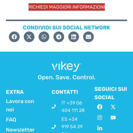
RICHIEDI MAGGIORI INFORMAZIONI
CONDIVIDI SUI SOCIAL NETWORK
Open. Save. Control.
SEGUICI SUI
EXTRA
CONTATTI
SOCIAL
Lavora con
IT +39 06
noi
404 111 28
FAQ
ES +34
919 54 29
Newsletter