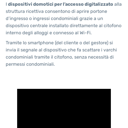
I
dispositivi domotici per l’accesso digitalizzato
alla
struttura ricettiva consentono di aprire portone
d’ingresso o ingressi condominiali grazie a un
dispositivo centrale installato direttamente al citofono
interno degli alloggi e connesso al Wi-Fi.
Tramite lo smartphone (del cliente o del gestore) si
invia il segnale al dispositivo che fa scattare i varchi
condominiali tramite il citofono, senza necessità di
permessi condominiali.