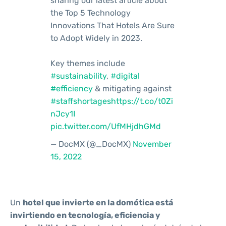
sharing our latest article about
the Top 5 Technology
Innovations That Hotels Are Sure
to Adopt Widely in 2023.
Key themes include
#sustainability
,
#digital
#efficiency
& mitigating against
#staffshortages
https://t.co/t0Zi
nJcy1I
pic.twitter.com/UfMHjdhGMd
— DocMX (@_DocMX)
November
15, 2022
Un
hotel que invierte en la domótica está
invirtiendo en tecnología, eficiencia y