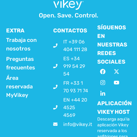
Open. Save. Control.
SÍGUENOS
EXTRA
CONTACTOS
EN
Trabaja con
IT +39 06
NUESTRAS
nosotros
404 111 28
REDES
Preguntas
ES +34
SOCIALES
919 54 29
frecuentes
54
Área
FR +33 1
reservada
70 93 71 74
MyVikey
EN +44 20
APLICACIÓN
4525
VIKEY HOST
4569
Descarga aquí la
info@vikey.it
aplicación Vikey
reservada a los
anfitriones para