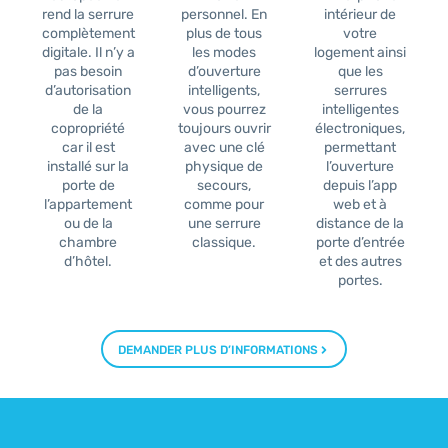
rend la serrure
personnel. En
intérieur de
complètement
plus de tous
votre
digitale. Il n’y a
les modes
logement ainsi
pas besoin
d’ouverture
que les
d’autorisation
intelligents,
serrures
de la
vous pourrez
intelligentes
copropriété
toujours ouvrir
électroniques,
car il est
avec une clé
permettant
installé sur la
physique de
l’ouverture
porte de
secours,
depuis l’app
l’appartement
comme pour
web et à
ou de la
une serrure
distance de la
chambre
classique.
porte d’entrée
d’hôtel.
et des autres
portes.
DEMANDER PLUS D’INFORMATIONS