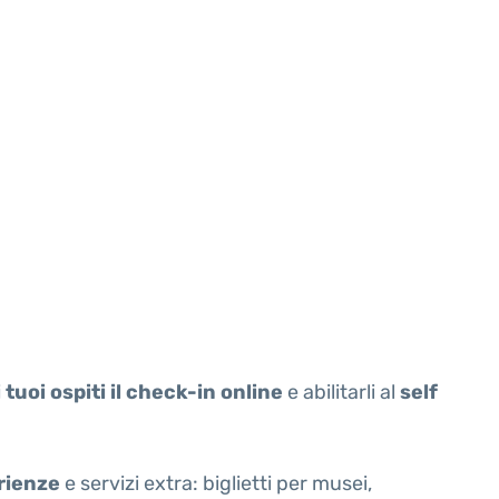
 tuoi ospiti il check-in online
e abilitarli al
self
rienze
e servizi extra: biglietti per musei,