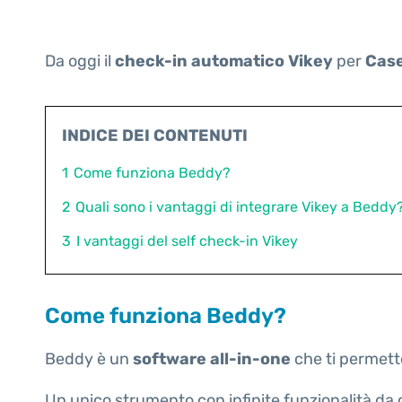
Da oggi il
check-in automatico
Vikey
per
Cas
INDICE DEI CONTENUTI
1
Come funziona Beddy?
2
Quali sono i vantaggi di integrare Vikey a Beddy
3
I vantaggi del self check-in Vikey
Come funziona Beddy?
Beddy è un
software all-in-one
che ti permette
Un unico strumento con infinite funzionalità da 