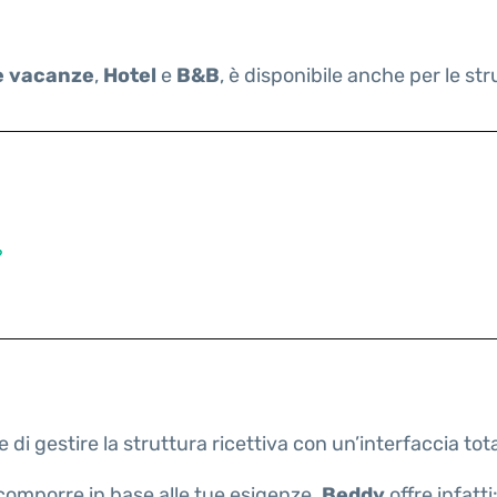
e vacanze
,
Hotel
e
B&B
, è disponibile anche per le s
?
 di gestire la struttura ricettiva con un’interfaccia to
comporre in base alle tue esigenze.
Beddy
offre infatti