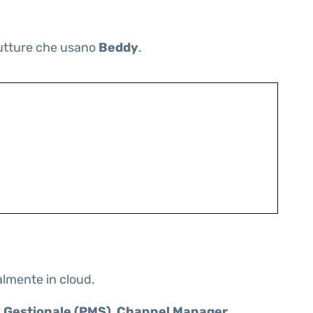
trutture che usano
Beddy
.
talmente in cloud.
:
Gestionale (PMS)
,
Channel Manager
,