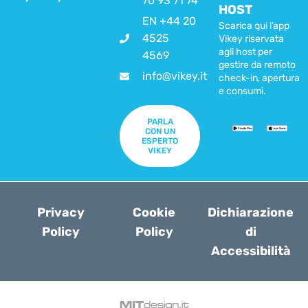
70 93 71 74
HOST
EN +44 20
Scarica qui l’app
4525
Vikey riservata
agli host per
4569
gestire da remoto
info@vikey.it
check-in, apertura
e consumi.
PARLA
CON UN
ESPERTO
VIKEY
Privacy
Cookie
Dichiarazione
Policy
Policy
di
Accessibilità