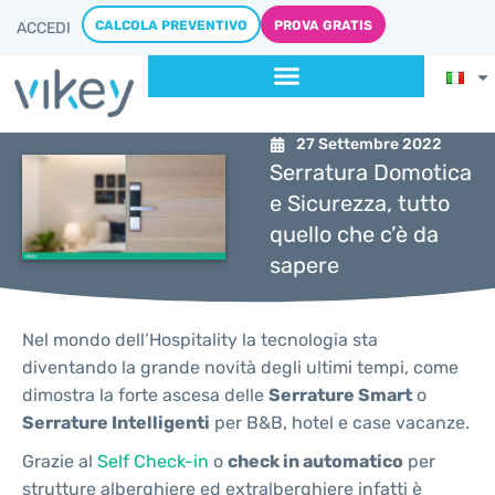
CALCOLA PREVENTIVO
PROVA GRATIS
ACCEDI
27 Settembre 2022
Serratura Domotica
e Sicurezza, tutto
quello che c’è da
sapere
Nel mondo dell’Hospitality la tecnologia sta
diventando la grande novità degli ultimi tempi, come
dimostra la forte ascesa delle
Serrature Smart
o
Serrature Intelligenti
per B&B, hotel e case vacanze.
Grazie al
Self Check-in
o
check in automatico
per
strutture alberghiere ed extralberghiere infatti è