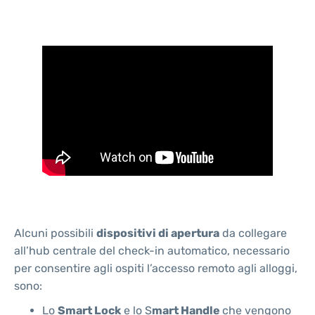
Alcuni possibili
dispositivi di apertura
da collegare
all’hub centrale del check-in automatico, necessario
per consentire agli ospiti l’accesso remoto agli alloggi,
sono:
Lo
Smart Lock
e lo S
mart Handle
che vengono