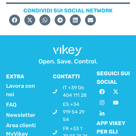
CONDIVIDI SUI SOCIAL NETWORK
Open. Save. Control.
SEGUICI SUI
EXTRA
CONTATTI
SOCIAL
Lavora con
IT +39 06
noi
404 111 28
FAQ
ES +34
919 54 29
Newsletter
54
APP VIKEY
Area clienti
FR +33 1
PER GLI
MyVikey