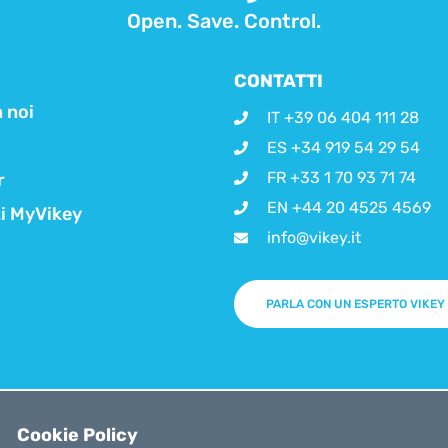
Open. Save. Control.
CONTATTI
 noi
IT +39 06 404 111 28
ES +34 919 54 29 54
FR +33 1 70 93 71 74
r
EN +44 20 4525 4569
ti MyVikey
info@vikey.it
PARLA CON UN ESPERTO VIKEY
Cookie Policy