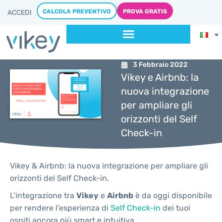
CALCOLA PREVENTIVO
PROVA GRATIS
ACCEDI
3 Febbraio 2022
Vikey e Airbnb: la
nuova integrazione
per ampliare gli
orizzonti del Self
Check-in
Vikey & Airbnb: la nuova integrazione per ampliare gli
orizzonti del Self Check-in.
L’integrazione tra
Vikey
e
Airbnb
è da oggi disponibile
per rendere l’esperienza di
Self Check-in
dei tuoi
ospiti ancora più smart e intuitiva.