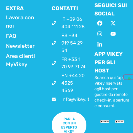
SEGUICI SUI
EXTRA
CONTATTI
SOCIAL
Lavora con
IT +39 06
noi
404 111 28
FAQ
ES +34
919 54 29
Newsletter
54
APP VIKEY
Area clienti
FR +33 1
PER GLI
MyVikey
70 93 71 74
HOST
EN +44 20
Scarica qui l’app
4525
Vikey riservata
agli host per
4569
gestire da remoto
info@vikey.it
check-in, apertura
e consumi.
PARLA
CON UN
ESPERTO
VIKEY