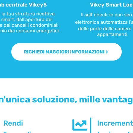
b centrale Vikey5
Vikey Smart Loc
la tua struttura ricettiva
Il self check-in con
ser
smart, dall’apertura del
elettronica
automatizza l’
e dei cancelli condominiali,
delle porte delle camere 
rmio dei consumi energetici.
appartamenti.
RICHIEDI MAGGIORI INFORMAZIONI
n'unica soluzione, mille vantag
Rendi
Increment