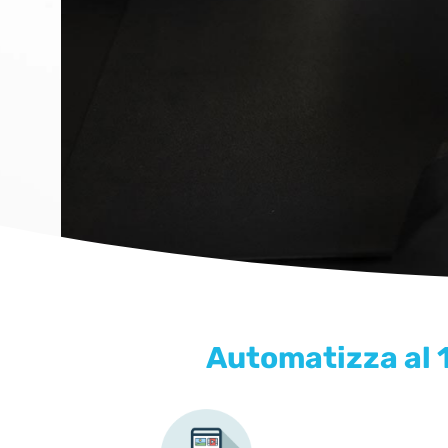
CHECK-IN AU
Automatizza al 1
Rendi smart e automatica la b
RICHIEDI ORA