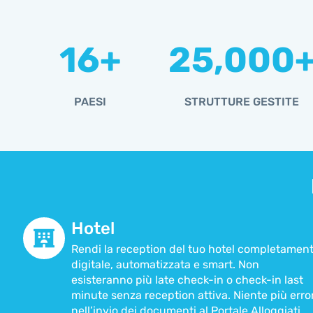
16
+
25,000
PAESI
STRUTTURE GESTITE
Hotel
Rendi la reception del tuo hotel completamen
digitale, automatizzata e smart. Non
esisteranno più late check-in o check-in last
minute senza reception attiva. Niente più error
nell’invio dei documenti al Portale Alloggiati.