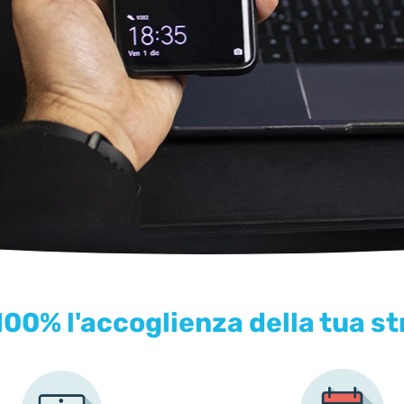
TOMATICO
00% l'accoglienza della tua st
urocrazia legata ai check-in