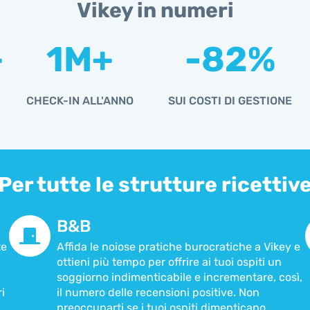
Vikey in numeri
+
1
M+
-
82
%
CHECK-IN ALL'ANNO
SUI COSTI DI GESTIONE
Per tutte le strutture ricettiv
B&B
te
Affida le noiose pratiche burocratiche a Vikey e
ottieni più tempo per offrire ai tuoi ospiti un
soggiorno indimenticabile e incrementare, così,
i
il numero delle recensioni positive. Non
preoccuparti se i tuoi ospiti dimenticano