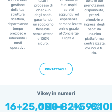
routine nella
offrendo ai
tutto il
tutte le tue
gestione
tuoi ospiti
processo di
prenotazioni,
della tua
servizi
check-in
disponibilità,
struttura
aggiuntivi ed
degli ospiti,
prezzi,
ricettiva,
esperienze
garantendo
check-in e
risparmiando
personalizzate
un soggiorno
ingressi degli
tempo
online grazie
flessibile,
ospiti da
prezioso e
al Concierge
senza attese
un’unica
riducendo i
Digitale.
e 100%
piattaforma
costi
sicuro.
centralizzata,
operativi.
ovunque tu
sia.
CONTATTACI
Vikey in numeri
16
+
25,000
1
M+
-
+
82
+
%
59
€
%
10