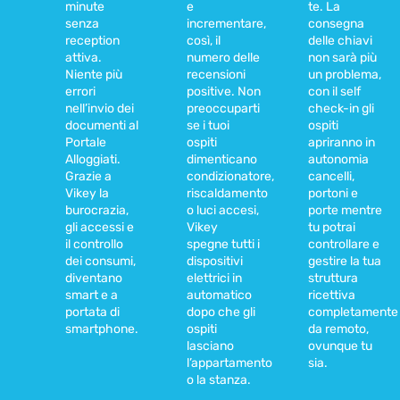
minute
e
te. La
senza
incrementare,
consegna
reception
così, il
delle chiavi
attiva.
numero delle
non sarà più
Niente più
recensioni
un problema,
errori
positive. Non
con il self
nell’invio dei
preoccuparti
check-in gli
documenti al
se i tuoi
ospiti
Portale
ospiti
apriranno in
Alloggiati.
dimenticano
autonomia
Grazie a
condizionatore,
cancelli,
Vikey la
riscaldamento
portoni e
burocrazia,
o luci accesi,
porte mentre
gli accessi e
Vikey
tu potrai
il controllo
spegne tutti i
controllare e
dei consumi,
dispositivi
gestire la tua
diventano
elettrici in
struttura
smart e a
automatico
ricettiva
portata di
dopo che gli
completamente
smartphone.
ospiti
da remoto,
lasciano
ovunque tu
l’appartamento
sia.
o la stanza.