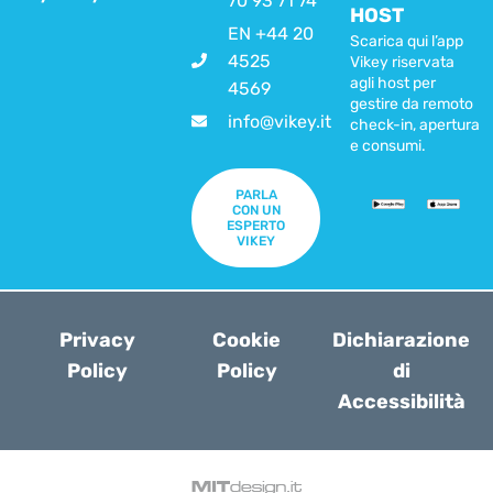
70 93 71 74
HOST
EN +44 20
Scarica qui l’app
4525
Vikey riservata
agli host per
4569
gestire da remoto
info@vikey.it
check-in, apertura
e consumi.
PARLA
CON UN
ESPERTO
VIKEY
Privacy
Cookie
Dichiarazione
Policy
Policy
di
Accessibilità