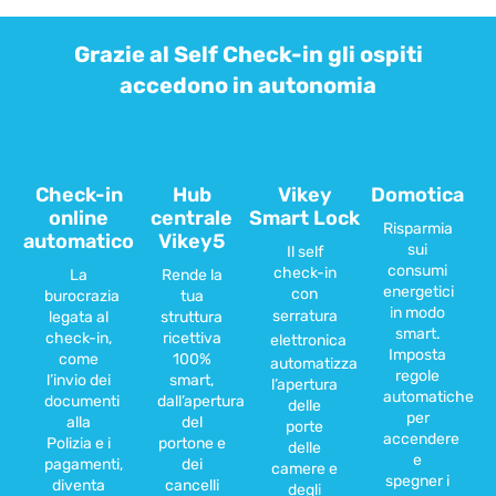
Grazie al Self Check-in gli ospiti
accedono in autonomia
Check-in
Hub
Vikey
Domotica
online
centrale
Smart Lock
Risparmia
automatico
Vikey5
sui
Il self
consumi
check-in
La
Rende la
energetici
con
burocrazia
tua
in modo
serratura
legata al
struttura
smart.
check-in,
ricettiva
elettronica
Imposta
come
100%
automatizza
regole
l’invio dei
smart,
l’apertura
automatiche
documenti
dall’apertura
delle
per
alla
del
porte
accendere
Polizia e i
portone e
delle
e
pagamenti,
dei
camere e
spegner i
diventa
cancelli
degli