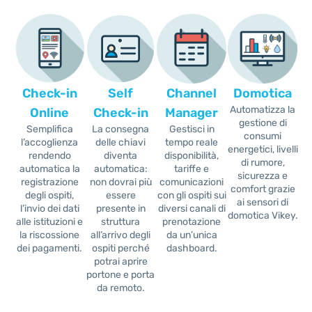
RICHIEDI ORA
Check-in
Self
Channel
Domotica
Automatizza la
Online
Check-in
Manager
gestione di
Semplifica
La consegna
Gestisci in
consumi
l’accoglienza
delle chiavi
tempo reale
energetici, livelli
rendendo
diventa
disponibilità,
di rumore,
automatica la
automatica:
tariffe e
sicurezza e
registrazione
non dovrai più
comunicazioni
comfort grazie
degli ospiti,
essere
con gli ospiti sui
ai sensori di
l’invio dei dati
presente in
diversi canali di
domotica Vikey.
alle istituzioni e
struttura
prenotazione
la riscossione
all’arrivo degli
da un’unica
dei pagamenti.
ospiti perché
dashboard.
potrai aprire
portone e porta
da remoto.