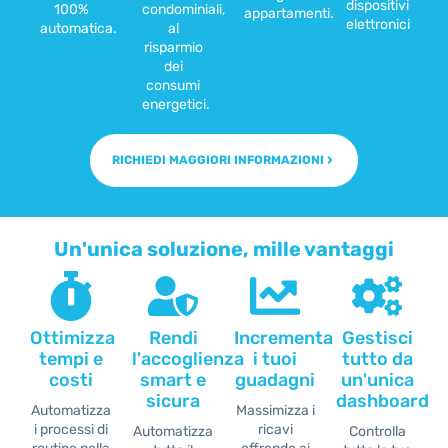
dispositivi
100%
condominiali,
appartamenti.
elettronici
automatica.
al
risparmio
dei
consumi
energetici.
RICHIEDI MAGGIORI INFORMAZIONI
Un'unica soluzione, mille vantaggi
Ottimizza
Rendi
Incrementa
Gestisci
tempi e
l'accoglienza
i tuoi
tutto da
costi
smart e
guadagni
un'unica
sicura
dashboard
Automatizza
Massimizza i
i processi di
ricavi
Automatizza
Controlla