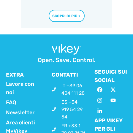
SCOPRI DI PIÙ
Open. Save. Control.
SEGUICI SUI
EXTRA
CONTATTI
SOCIAL
Lavora con
IT +39 06
noi
404 111 28
FAQ
ES +34
919 54 29
Newsletter
54
APP VIKEY
Area clienti
FR +33 1
PER GLI
MyVikey